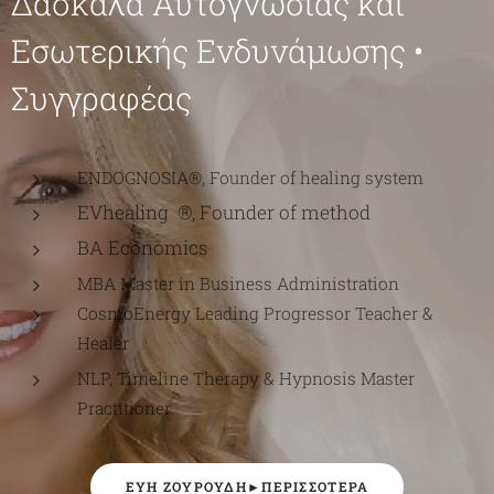
Δασκάλα Αυτογνωσίας και
Εσωτερικής Ενδυνάμωσης •
Συγγραφέας
ENDOGNOSIA®️, Founder of healing system
EVhealing ®️, Founder of method
BA Economics
MBA Master in Business Administration
CosmoEnergy Leading Progressor Teacher &
Healer
NLP, Timeline Therapy & Hypnosis Master
Practitioner
ΕΎΗ ΖΟΥΡΟΎΔΗ►ΠΕΡΙΣΣΟΤΕΡΑ