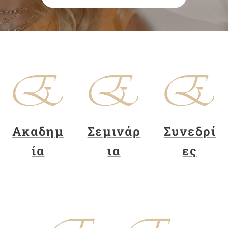
Aκαδημ
Σεμινάρ
Συνεδρί
ία
ια
ες