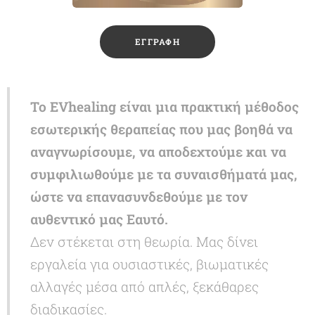
🔸ΕΓΓΡΑΦΗ🔸
Το EVhealing είναι μια πρακτική μέθοδος
εσωτερικής θεραπείας που
μας
βοηθά να
αναγνωρίσ
ουμε
, να αποδεχτ
ούμε
και να
συμφιλιωθ
ούμε
με τα συναισθήματά
μας
,
ώστε να επανασυνδεθ
ούμε
με τον
αυθεντικό
μας
Εαυτό.
Δεν στέκεται στη θεωρία. Μας δίνει
εργαλεία για ουσιαστικές, βιωματικές
αλλαγές μέσα από απλές, ξεκάθαρες
διαδικασίες.