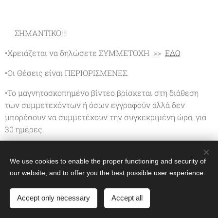
❗ΣΗΜΑΝΤΙΚΟ!!!
•Χρειάζεται να δηλώσετε ΣΥΜΜΕΤΟΧΗ >>
ΕΔΩ
•Οι Θέσεις είναι ΠΕΡΙΟΡΙΣΜΕΝΕΣ.
•Το μαγνητοσκοπημένο βίντεο βρίσκεται στη διάθεση
των συμμετεχόντων ή όσων εγγραφούν αλλά δεν
μπορέσουν να συμμετέχουν την συγκεκριμένη ώρα, για
30 ημέρες.
•Ακύρωση Συμμετοχής με επιστροφή χρημάτων μπορεί
να γίνει μέχρι τη Παρασκευή 22/11/2024.
We use cookies to enable the proper functioning and security of
our website, and to offer you the best possible user experience.
•Σε περίπτωση Εγγραφής-μη ακύρωσης και μη
παρακολούθησης του Σεμιναρίου, τα χρήματα δεν
Accept only necessary
Accept all
επιστρέφονται και δεν μεταφέρονται σε συνεδρίες ή
άλλο Σεμινάριο ή άλλο άτομο.