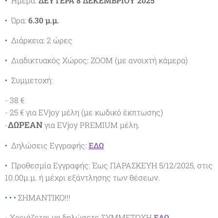
•
Ημέρα:
ΔΕΥΤΕΡΑ 8 ΔΕΚΕΜΒΡΙΟΥ
2025
•
Ώρα:
6.30 μ.μ.
•
Διάρκεια: 2 ώρες
•
Διαδικτυακός Χώρος: ΖΟΟΜ (με ανοιχτή κάμερα)
•
Συμμετοχή:
- 38 €
- 25 € για EVjoy μέλη (με κωδικό έκπτωσης)
ΔΩΡΕΑΝ
-
για EVjoy PREMIUM μέλη.
•
Δηλώσεις Εγγραφής:
ΕΔΩ
•
Προθεσμία Εγγραφής: Έως ΠΑΡΑΣΚΕΥΗ 5/12/2025, στις
10.00μ.μ. ή μέχρι εξάντλησης των θέσεων.
• • •
ΣΗΜΑΝΤΙΚΟ!!!
- Χρειάζεται να δηλώσετε ΣΥΜΜΕΤΟΧΗ
ΕΔΩ