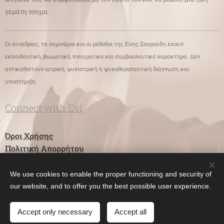
γεμάτη νόημα.
Οι συνεδρίες, τα σεμινάρια και οι μέθοδοι της Εύης Ζουρούδη έχουν
εκπαιδευτικό, βιωματικό, πνευματικό και συμβουλευτικό χαρακτήρα. Δεν
αντικαθιστούν ιατρική, ψυχιατρική ή ψυχοθεραπευτική διάγνωση και
υποστήριξη.
Connect with Evi
Όροι Χρήσης
Πολιτική Απορρήτου
We use cookies to enable the proper functioning and security of
Evangelia ZOUROUDI
Cookies
our website, and to offer you the best possible user experience.
Γλώσσες
Accept only necessary
Accept all
Ελληνικά
English