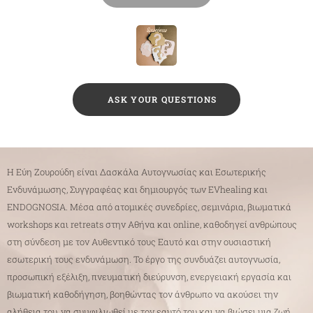
❔ASK YOUR QUESTIONS
Η Εύη Ζουρούδη είναι Δασκάλα Αυτογνωσίας και Εσωτερικής
Ενδυνάμωσης, Συγγραφέας και δημιουργός των EVhealing και
ENDOGNOSIA. Μέσα από ατομικές συνεδρίες, σεμινάρια, βιωματικά
workshops και retreats στην Αθήνα και online, καθοδηγεί ανθρώπους
στη σύνδεση με τον Αυθεντικό τους Εαυτό και στην ουσιαστική
εσωτερική τους ενδυνάμωση. Το έργο της συνδυάζει αυτογνωσία,
προσωπική εξέλιξη, πνευματική διεύρυνση, ενεργειακή εργασία και
βιωματική καθοδήγηση, βοηθώντας τον άνθρωπο να ακούσει την
αλήθεια του, να συμφιλιωθεί με τον εαυτό του και να βιώσει μια ζωή