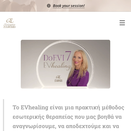
Book your session!
Το EVhealing είναι μια πρακτική μέθοδος
εσωτερικής θεραπείας που
μας
βοηθά να
αναγνωρίσ
ουμε
, να αποδεχτ
ούμε
και να