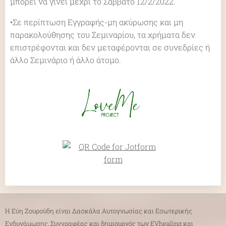
μπορεί να γίνει μέχρι το Σάββατο 12/2/2022.
•Σε περίπτωση Εγγραφής-μη ακύρωσης και μη
παρακολούθησης του Σεμιναρίου, τα χρήματα δεν
επιστρέφονται και δεν μεταφέρονται σε συνεδρίες ή
άλλο Σεμινάριο ή άλλο άτομο.
Η Εύη Ζουρούδη είναι Δασκάλα Αυτογνωσίας και Εσωτερικής
Ενδυνάμωσης, Συγγραφέας και δημιουργός των EVhealing και