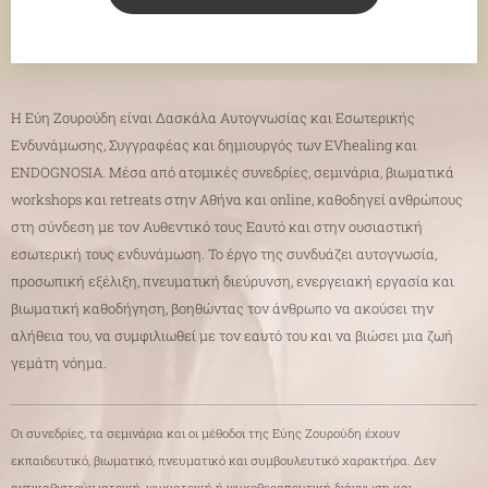
Η Εύη Ζουρούδη είναι Δασκάλα Αυτογνωσίας και Εσωτερικής
Ενδυνάμωσης, Συγγραφέας και δημιουργός των EVhealing και
ENDOGNOSIA. Μέσα από ατομικές συνεδρίες, σεμινάρια, βιωματικά
workshops και retreats στην Αθήνα και online, καθοδηγεί ανθρώπους
στη σύνδεση με τον Αυθεντικό τους Εαυτό και στην ουσιαστική
εσωτερική τους ενδυνάμωση. Το έργο της συνδυάζει αυτογνωσία,
προσωπική εξέλιξη, πνευματική διεύρυνση, ενεργειακή εργασία και
βιωματική καθοδήγηση, βοηθώντας τον άνθρωπο να ακούσει την
αλήθεια του, να συμφιλιωθεί με τον εαυτό του και να βιώσει μια ζωή
γεμάτη νόημα.
Οι συνεδρίες, τα σεμινάρια και οι μέθοδοι της Εύης Ζουρούδη έχουν
εκπαιδευτικό, βιωματικό, πνευματικό και συμβουλευτικό χαρακτήρα. Δεν
αντικαθιστούν ιατρική, ψυχιατρική ή ψυχοθεραπευτική διάγνωση και