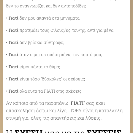
δεν το αναγνωρίζει και δεν ανταποδίδει;
•
Γιατί
δεν μου απαντά στα μηνύματα;
•
Γιατί
προτιμάει τους φίλους/ες του/ης, αντί για μένα;
•
Γιατί
δεν βρίσκω σύντροφο;
•
Γιατί
όταν είμαι σε σχέση χάνω τον εαυτό μου;
•
Γιατί
είμαι πάντα το θύμα;
•
Γιατί
είναι τόσο 'δύσκολες' οι σχέσεις;
•
Γιατί
όλα αυτά τα ΓΙΑΤΙ στις σχέσεις;
Αν κάποιο από τα παραπάνω
'ΓΙΑΤΙ'
σας έχει
απασχολήσει έστω και λίγο, ΤΩΡΑ είναι η κατάλληλη
στιγμή για όλες τις απαντήσεις και λύσεις.
Η
ΣΧΕΣΗ
μας με τις
ΣΧΕΣΕΙΣ