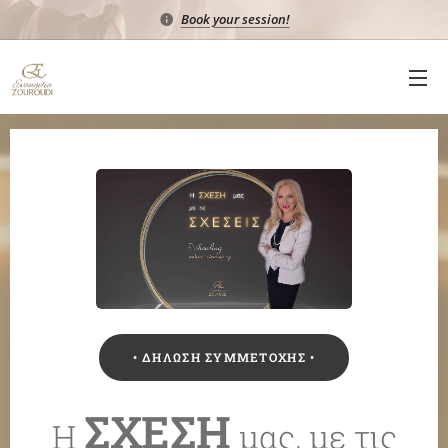
Book your session!
• ΔΗΛΩΣΗ ΣΥΜΜΕΤΟΧΗΣ •
ΣΧΕΣΗ
Η
μας, με τις