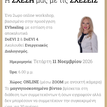
Ένα 2ωρο online workshop,
βασισμένο στην προσέγγιση
EVhealing
, με εστίαση στα
αποκαλυτικά
DoEVI 2
&
DoEVI 4
.
Ακολουθεί
Ενεργειακός
Διαλογισμός.
Τετάρτη
11 Νοεμβρίου
2026
✔Ημερομηνία:
✔Ώρα:
6.00 μ.μ.
ONLINE
ανοιχτή κάμερα
✔Χ
ώρος:
(μέσω
ZOOM
με
)
μαγνητοσκοπημένο βίντεο
Το
βρίσκεται στη
διάθεση των συμμετεχόντων ή όσων εγγραφούν αλλά
δεν μπορέσουν να συμμετέχουν την συγκεκριμένη
ώρα, για 30 ημέρες.