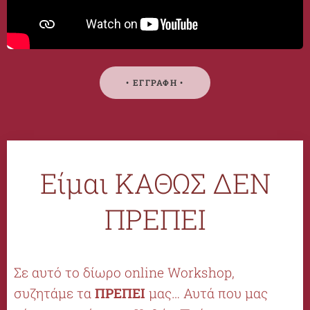
• ΕΓΓΡΑΦΗ •
Είμαι ΚΑΘΩΣ ΔΕΝ
ΠΡΕΠΕΙ
Σ
ε αυτό το δίωρο online Workshop,
συζητάμε τα
ΠΡΕΠΕΙ
μας… Αυτά που μας