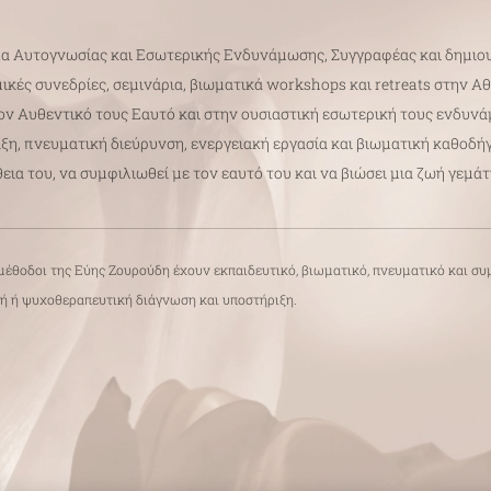
λα Αυτογνωσίας και Εσωτερικής Ενδυνάμωσης, Συγγραφέας και δημιου
ές συνεδρίες, σεμινάρια, βιωματικά workshops και retreats στην Αθή
ν Αυθεντικό τους Εαυτό και στην ουσιαστική εσωτερική τους ενδυνά
ξη, πνευματική διεύρυνση, ενεργειακή εργασία και βιωματική καθοδή
ια του, να συμφιλιωθεί με τον εαυτό του και να βιώσει μια ζωή γεμά
οι μέθοδοι της Εύης Ζουρούδη έχουν εκπαιδευτικό, βιωματικό, πνευματικό και σ
κή ή ψυχοθεραπευτική διάγνωση και υποστήριξη.