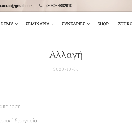
ouroudi@gmail.com
+306944862910
ADEMY
ΣΕΜΙΝΆΡΙΑ
ΣΥΝΕΔΡΊΕΣ
SHOP
ZOURO
Αλλαγή
2020-10-05
 απόφαση.
ερική διεργασία.