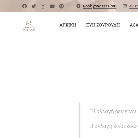
Book your session!
eviz
ΑΡΧΙΚΉ
ΕΎΗ ΖΟΥΡΟΎΔΗ
AC
"Η αλλαγή δεν είναι
Η αλλαγή είναι εσωτ