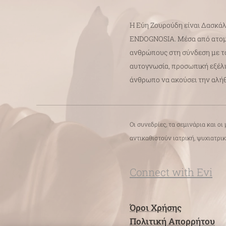
Η Εύη Ζουρούδη είναι Δασκά
ENDOGNOSIA. Μέσα από ατομικ
ανθρώπους στη σύνδεση με το
αυτογνωσία, προσωπική εξέλι
άνθρωπο να ακούσει την αλήθε
Οι συνεδρίες, τα σεμινάρια και 
αντικαθιστούν ιατρική, ψυχιατρι
Connect with Evi
Όροι Χρήσης
Πολιτική Απορρήτου