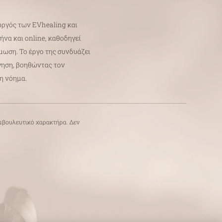
ργός των EVhealing και
να και online, καθοδηγεί
μωση. Το έργο της συνδυάζει
γηση, βοηθώντας τον
τη νόημα.
υμβουλευτικό χαρακτήρα. Δεν