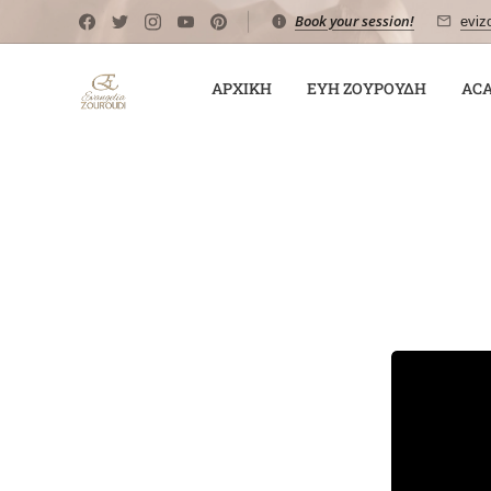
Book your session!
eviz
ΑΡΧΙΚΉ
ΕΎΗ ΖΟΥΡΟΎΔΗ
AC