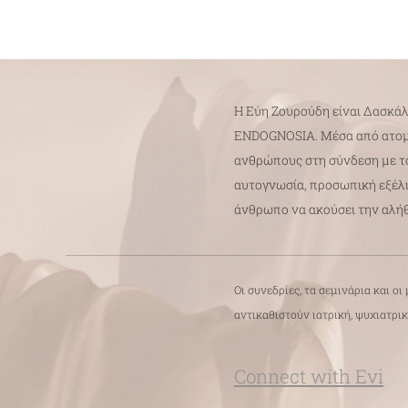
Η Εύη Ζουρούδη είναι Δασκά
ENDOGNOSIA. Μέσα από ατομικ
ανθρώπους στη σύνδεση με το
αυτογνωσία, προσωπική εξέλι
άνθρωπο να ακούσει την αλήθε
Οι συνεδρίες, τα σεμινάρια και 
αντικαθιστούν ιατρική, ψυχιατρι
Connect with Evi