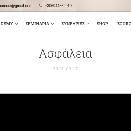
ouroudi@gmail.com
+306944862910
ADEMY
ΣΕΜΙΝΆΡΙΑ
ΣΥΝΕΔΡΊΕΣ
SHOP
ZOURO
Ασφάλεια
2023-05-17