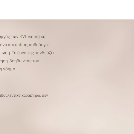
ργός των EVhealing και
να και online, καθοδηγεί
μωση. Το έργο της συνδυάζει
γηση, βοηθώντας τον
τη νόημα.
υμβουλευτικό χαρακτήρα. Δεν