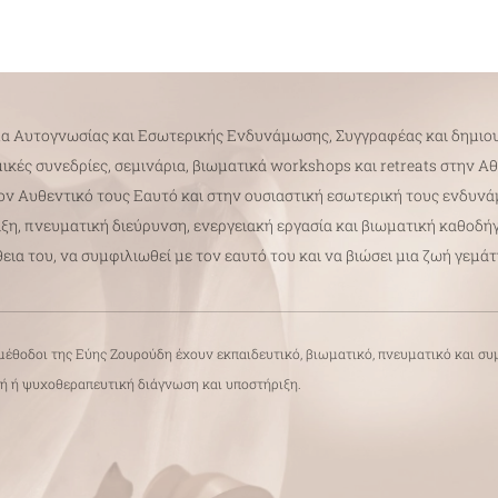
λα Αυτογνωσίας και Εσωτερικής Ενδυνάμωσης, Συγγραφέας και δημιου
ές συνεδρίες, σεμινάρια, βιωματικά workshops και retreats στην Αθή
ν Αυθεντικό τους Εαυτό και στην ουσιαστική εσωτερική τους ενδυνά
ξη, πνευματική διεύρυνση, ενεργειακή εργασία και βιωματική καθοδή
ια του, να συμφιλιωθεί με τον εαυτό του και να βιώσει μια ζωή γεμά
οι μέθοδοι της Εύης Ζουρούδη έχουν εκπαιδευτικό, βιωματικό, πνευματικό και σ
κή ή ψυχοθεραπευτική διάγνωση και υποστήριξη.