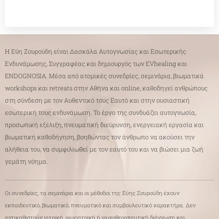
Η Εύη Ζουρούδη είναι Δασκάλα Αυτογνωσίας και Εσωτερικής
Ενδυνάμωσης, Συγγραφέας και δημιουργός των EVhealing και
ENDOGNOSIA. Μέσα από ατομικές συνεδρίες, σεμινάρια, βιωματικά
workshops και retreats στην Αθήνα και online, καθοδηγεί ανθρώπους
στη σύνδεση με τον Αυθεντικό τους Εαυτό και στην ουσιαστική
εσωτερική τους ενδυνάμωση. Το έργο της συνδυάζει αυτογνωσία,
προσωπική εξέλιξη, πνευματική διεύρυνση, ενεργειακή εργασία και
βιωματική καθοδήγηση, βοηθώντας τον άνθρωπο να ακούσει την
αλήθεια του, να συμφιλιωθεί με τον εαυτό του και να βιώσει μια ζωή
γεμάτη νόημα.
Οι συνεδρίες, τα σεμινάρια και οι μέθοδοι της Εύης Ζουρούδη έχουν
εκπαιδευτικό, βιωματικό, πνευματικό και συμβουλευτικό χαρακτήρα. Δεν
αντικαθιστούν ιατρική, ψυχιατρική ή ψυχοθεραπευτική διάγνωση και