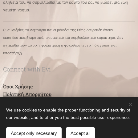
αλήθεια του, να συμφιλιωθεί με τον εαυτό του και να βιώσει μια ζωή
γεμάτη νόημα.
Οι συνεδρίες, τα σεμινάρια και οι μέθοδοι της Εύης Ζουρούδη έχουν
εκπαιδευτικό, βιωματικό, πνευματικό και συμβουλευτικό χαρακτήρα. Δεν
αντικαθιστούν ιατρική, ψυχιατρική ή ψυχοθεραπευτική διάγνωση και
υποστήριξη.
Connect with Evi
Όροι Χρήσης
Πολιτική Απορρήτου
We use cookies to enable the proper functioning and security of
Evangelia ZOUROUDI
Cookies
our website, and to offer you the best possible user experience.
Γλώσσες
Accept only necessary
Accept all