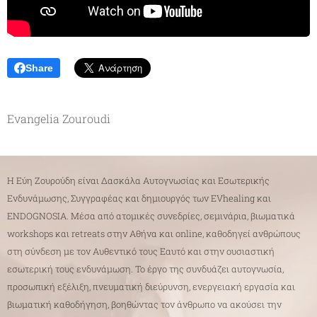
Share
Evangelia Zouroudi
Η Εύη Ζουρούδη είναι Δασκάλα Αυτογνωσίας και Εσωτερικής
Ενδυνάμωσης, Συγγραφέας και δημιουργός των EVhealing και
ENDOGNOSIA. Μέσα από ατομικές συνεδρίες, σεμινάρια, βιωματικά
workshops και retreats στην Αθήνα και online, καθοδηγεί ανθρώπους
στη σύνδεση με τον Αυθεντικό τους Εαυτό και στην ουσιαστική
εσωτερική τους ενδυνάμωση. Το έργο της συνδυάζει αυτογνωσία,
προσωπική εξέλιξη, πνευματική διεύρυνση, ενεργειακή εργασία και
βιωματική καθοδήγηση, βοηθώντας τον άνθρωπο να ακούσει την