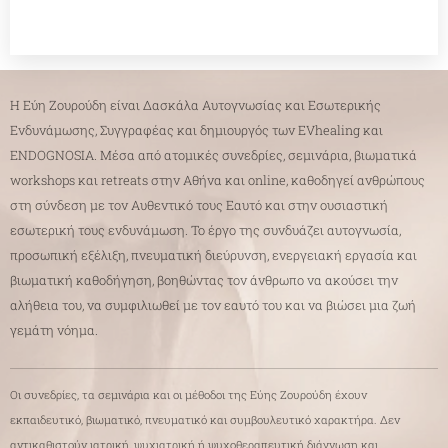
Η Εύη Ζουρούδη είναι Δασκάλα Αυτογνωσίας και Εσωτερικής
Ενδυνάμωσης, Συγγραφέας και δημιουργός των EVhealing και
ENDOGNOSIA. Μέσα από ατομικές συνεδρίες, σεμινάρια, βιωματικά
workshops και retreats στην Αθήνα και online, καθοδηγεί ανθρώπους
στη σύνδεση με τον Αυθεντικό τους Εαυτό και στην ουσιαστική
εσωτερική τους ενδυνάμωση. Το έργο της συνδυάζει αυτογνωσία,
προσωπική εξέλιξη, πνευματική διεύρυνση, ενεργειακή εργασία και
βιωματική καθοδήγηση, βοηθώντας τον άνθρωπο να ακούσει την
αλήθεια του, να συμφιλιωθεί με τον εαυτό του και να βιώσει μια ζωή
γεμάτη νόημα.
Οι συνεδρίες, τα σεμινάρια και οι μέθοδοι της Εύης Ζουρούδη έχουν
εκπαιδευτικό, βιωματικό, πνευματικό και συμβουλευτικό χαρακτήρα. Δεν
αντικαθιστούν ιατρική, ψυχιατρική ή ψυχοθεραπευτική διάγνωση και