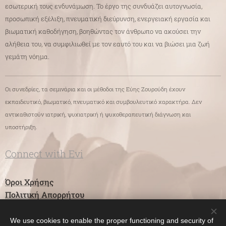
εσωτερική τους ενδυνάμωση. Το έργο της συνδυάζει αυτογνωσία,
προσωπική εξέλιξη, πνευματική διεύρυνση, ενεργειακή εργασία και
βιωματική καθοδήγηση, βοηθώντας τον άνθρωπο να ακούσει την
αλήθεια του, να συμφιλιωθεί με τον εαυτό του και να βιώσει μια ζωή
γεμάτη νόημα.
Οι συνεδρίες, τα σεμινάρια και οι μέθοδοι της Εύης Ζουρούδη έχουν
εκπαιδευτικό, βιωματικό, πνευματικό και συμβουλευτικό χαρακτήρα. Δεν
αντικαθιστούν ιατρική, ψυχιατρική ή ψυχοθεραπευτική διάγνωση και
υποστήριξη.
Connect with Evi
Όροι Χρήσης
Πολιτική Απορρήτου
We use cookies to enable the proper functioning and security of