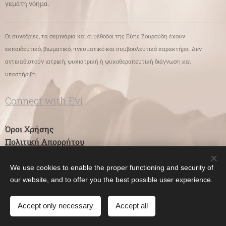
γεμάτη νόημα.
Οι συνεδρίες, τα σεμινάρια και οι μέθοδοι της Εύης Ζουρούδη έχουν
εκπαιδευτικό, βιωματικό, πνευματικό και συμβουλευτικό χαρακτήρα. Δεν
αντικαθιστούν ιατρική, ψυχιατρική ή ψυχοθεραπευτική διάγνωση και
υποστήριξη.
Connect with Evi
Όροι Χρήσης
Πολιτική Απορρήτου
We use cookies to enable the proper functioning and security of
Evangelia ZOUROUDI
Cookies
our website, and to offer you the best possible user experience.
Γλώσσες
Accept only necessary
Accept all
Ελληνικά
English