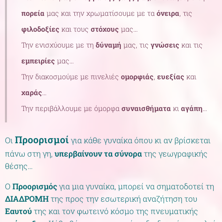
πορεία
μας και την χρωματίσουμε με τα
όνειρα
, τις
φιλοδοξίες
και τους
στόχους
μας…
Την ενισχύουμε με τη
δύναμή
μας, τις
γνώσεις
και τις
εμπειρίες
μας…
Την διακοσμούμε με πινελιές
ομορφιάς
,
ευεξίας
και
χαράς
…
Την περιβάλλουμε με όμορφα
συναισθήματα
κι
αγάπη
…
Προορισμοί
Οι
για κάθε γυναίκα όπου κι αν βρίσκεται
πάνω στη γη,
υπερβαίνουν τα σύνορα
της γεωγραφικής
θέσης…
Ο
Προορισμός
για μια γυναίκα, μπορεί να σηματοδοτεί τη
ΔΙΑΔΡΟΜΗ
της προς την εσωτερική αναζήτηση του
Εαυτού
της και τον φωτεινό κόσμο της πνευματικής