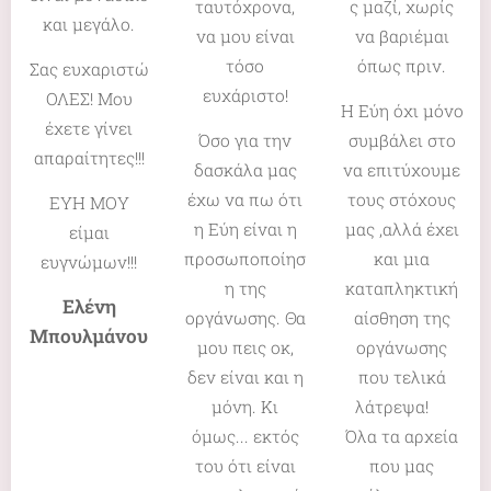
ταυτόχρονα,
ς μαζί, χωρίς
και μεγάλο.
να μου είναι
να βαριέμαι
τόσο
όπως πριν.
Σας ευχαριστώ
ευχάριστο!
ΟΛΕΣ! Μου
Η Εύη όχι μόνο
έχετε γίνει
Όσο για την
συμβάλει στο
απαραίτητες!!!
δασκάλα μας
να επιτύχουμε
έχω να πω ότι
τους στόχους
ΕΥΗ ΜΟΥ
η Εύη είναι η
μας ,αλλά έχει
είμαι
προσωποποίησ
και μια
ευγνώμων!!!
η της
καταπληκτική
Ελένη
οργάνωσης. Θα
αίσθηση της
Μπουλμάνου
μου πεις οκ,
οργάνωσης
δεν είναι και η
που τελικά
μόνη. Κι
λάτρεψα!😍
όμως... εκτός
Όλα τα αρχεία
του ότι είναι
που μας