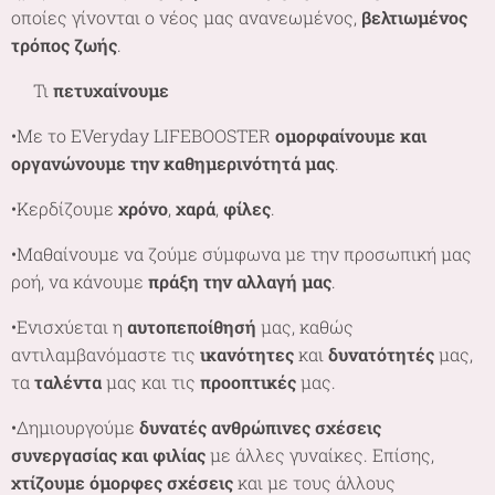
οποίες γίνονται ο νέος μας ανανεωμένος,
βελτιωμένος
τρόπος ζωής
.
🌷Τι
πετυχαίνουμε
•Με το EVeryday LIFEBOOSTER
ομορφαίνουμε και
οργανώνουμε την καθημερινότητά μας
.
•Κερδίζουμε
χρόνο
,
χαρά
,
φίλες
.
•Μαθαίνουμε να ζούμε σύμφωνα με την προσωπική μας
ροή, να κάνουμε
πράξη την αλλαγή μας
.
•Ενισχύεται η
αυτοπεποίθησή
μας, καθώς
αντιλαμβανόμαστε τις
ικανότητες
και
δυνατότητές
μας,
τα
ταλέντα
μας και τις
προοπτικές
μας.
•Δημιουργούμε
δυνατές ανθρώπινες σχέσεις
συνεργασίας και φιλίας
με άλλες γυναίκες. Επίσης,
χτίζουμε όμορφες σχέσεις
και με τους άλλους