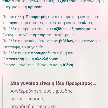
παιδιά
και το μεγάλωμά τους. Η
ζεστασιά
και η γαλήνη, η
ομορφιά και η
αρμονία
…
Για μια άλλη,
Προορισμός
είναι η σωματική και ψυχική
της
υγεία
, η φυσική της κατάσταση και το
στυλ
της…
Για άλλη μπορεί να είναι τα
ταξίδια
, η
εξερεύνηση
, το
άνοιγμα σε νέες
εμπειρίες
και κόσμους.
Για άλλη ο μαγικός κόσμος των
βιβλίων,
η ανάγνωση , η
συγγραφή, το μεγαλείο.
Για άλλη είναι η
προσφορά
και η βοήθεια.
Η
επέκταση
και η
ολοκλήρωση
.
Η προσωπική της Οδύσσεια και η
Ιθάκη
…
Μια γυναίκα είναι η ίδια Προορισμός…
Ανεξερεύνητη, μυστηριώδης,
περιπετειώδης,
μοναδική κι υπέροχη,