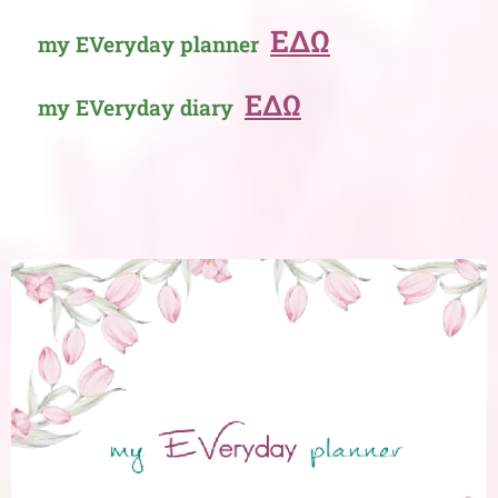
ΕΔΩ
🌷my EVeryday planner
ΕΔΩ
🌷my EVeryday diary