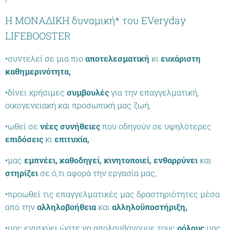
Η ΜΟΝΑΔΙΚΗ δυναμική* του EVeryday
LIFEBOOSTER
•συντελεί σε μια πιο
αποτελεσματική
κι
ευχάριστη
καθημερινότητα,
•δίνει χρήσιμες
συμβουλές
για την επαγγελματική,
οικογενειακή και προσωπική μας ζωή,
•ωθεί σε
νέες συνήθειες
που οδηγούν σε υψηλότερες
επιδόσεις
κι
επιτυχία,
•μας
εμπνέει,
καθοδηγεί,
κινητοποιεί,
ενθαρρύνει
και
στηρίζει
σε ό,τι αφορά την εργασία μας,
•προωθεί τις επαγγελματικές μας δραστηριότητες μέσα
από την
αλληλοβοήθεια
και
αλληλοϋποστήριξη,
•μας ενισχύει ώστε να απολαμβάνουμε τους
ρόλους
μας