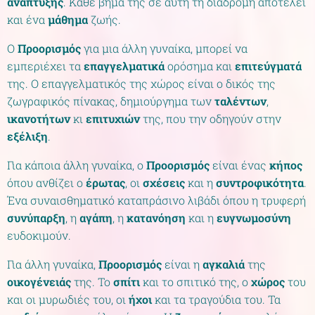
ανάπτυξης
. Κάθε βήμα της σε αυτή τη διαδρομή αποτελεί
και ένα
μάθημα
ζωής.
Ο
Προορισμός
για μια άλλη γυναίκα, μπορεί να
εμπεριέχει τα
επαγγελματικά
ορόσημα και
επιτεύγματά
της. Ο επαγγελματικός της χώρος είναι ο δικός της
ζωγραφικός πίνακας, δημιούργημα των
ταλέντων
,
ικανοτήτων
κι
επιτυχιών
της, που την οδηγούν στην
εξέλιξη
.
Για κάποια άλλη γυναίκα, ο
Προορισμός
είναι ένας
κήπος
όπου ανθίζει ο
έρωτας
, οι
σχέσεις
και η
συντροφικότητα
.
Ένα συναισθηματικό καταπράσινο λιβάδι όπου η τρυφερή
συνύπαρξη
, η
αγάπη
, η
κατανόηση
και η
ευγνωμοσύνη
ευδοκιμούν.
Για άλλη γυναίκα,
Προορισμός
είναι η
αγκαλιά
της
οικογένειάς
της. Το
σπίτι
και το σπιτικό της, ο
χώρος
του
και οι μυρωδιές του, οι
ήχοι
και τα τραγούδια του. Τα