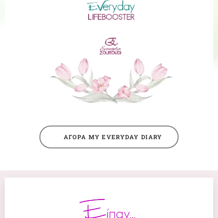
🛒ΑΓΟΡΑ MY EVERYDAY DIARY