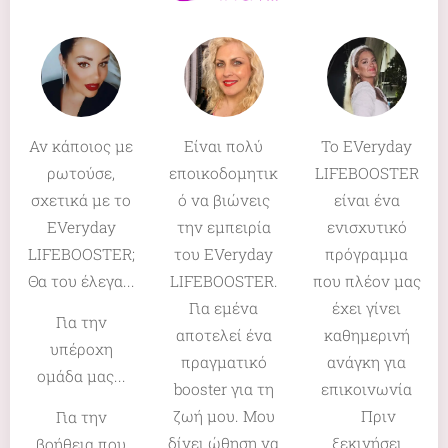
Αν κάποιος με
Είναι πολύ
To EVeryday
ρωτούσε,
εποικοδομητικ
LIFEBOOSTER
σχετικά με το
ό να βιώνεις
είναι ένα
EVeryday
την εμπειρία
ενισχυτικό
LIFEBOOSTER;
του EVeryday
πρόγραμμα
Θα του έλεγα...
LIFEBOOSTER.
που πλέον μας
Για εμένα
έχει γίνει
Για την
αποτελεί ένα
καθημ
ερινή
υπέροχη
πραγματικό
ανάγκη για
ομάδα μας...
booster για τη
επικοινωνία
ζωή μου. Μου
❤️ Πριν
Για την
δίνει ώθηση να
ξεκινήσει
βοήθεια που