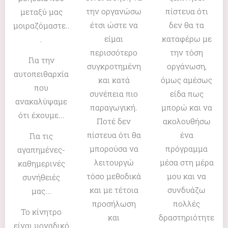
την οργανώσω
πίστευα ότι
μεταξύ μας
έτσι ώστε να
δεν θα τα
μοιραζόμαστε..
είμαι
καταφέρω με
.
περισσότερο
την τόση
Για την
συγκροτημένη
οργάνωση,
αυτοπειθαρχία
και κατά
όμως αμέσως
που
συνέπεια πιο
είδα πως
ανακαλύψαμε
παραγωγική.
μπορώ και να
ότι έχουμε...
Ποτέ δεν
ακολουθήσω
πίστευα ότι θα
ένα
Για τις
μπορούσα να
πρόγραμμα
αγαπημένες-
λειτουργώ
μέσα στη μέρα
καθημερινές
τόσο μεθοδικά
μου και να
συνήθειές
και με τέτοια
συνδυάζω
μας...
προσήλωση
πολλές
Το κίνητρο
και
δραστηριότητε
είναι μοναδικό