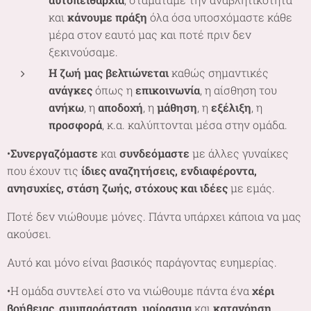
και
κάνουμε πράξη
όλα όσα υποσχόμαστε κάθε
μέρα στον εαυτό μας και ποτέ πριν δεν
ξεκινούσαμε.
Η ζωή μας βελτιώνεται
καθώς σημαντικές
ανάγκες
όπως η
επικοινωνία
, η αίσθηση του
ανήκω
, η
αποδοχή
, η
μάθηση
, η
εξέλιξη
, η
προσφορά
, κ.α. καλύπτονται μέσα στην ομάδα.
•
Συνεργαζόμαστε
και
συνδεόμαστε
με άλλες γυναίκες
που έχουν τις
ίδιες αναζητήσεις, ενδιαφέροντα,
ανησυχίες, στάση ζωής, στόχους και ιδέες
με εμάς.
Ποτέ δεν νιώθουμε μόνες. Πάντα υπάρχει κάποια να μας
ακούσει.
Αυτό και μόνο είναι βασικός παράγοντας ευημερίας.
•Η ομάδα συντελεί στο να νιώθουμε πάντα ένα
χέρι
βοήθειας
,
συμπαράσταση
,
μοίρασμα
και
κατανόηση
.