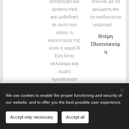
καταπληκτικά
στέλνει με τα
οργανωτική
χρώματα και
και μεθοδική
τα σχέδια είναι
σε αυτό που
υπέροχα! 😍
κάνει, η
Ντέμη
καινοτομία της
Πλιατσικούρ
είναι η χαρά! Η
η
Εύη δίνει
απλόχερα και
χωρίς
προσποίηση
όλη την όρεξη,
και τη χαρά
We use cookies to enable the proper functioning and security of
που διαθέτει,
our website, and to offer you the best possible user experience.
μεταφέροντας
Accept only necessary
Accept all
μας τις
γνώσεις και τις