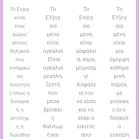
Το
Το
Το
Το Evjoy
EVjoy
Evjoy
EVjoy
είναι
για
για
για
ένας
μένα
μένα
μένα
χώρος
είναι
είναι
είναι
γένους
αγκαλιά
ασφάλει
μια
θηλυκού
. Είναι
α, χαρά,
όμορφη
που
αγκαλιά
μοίρασμ
καθημε
ενσαρκώ
μεγάλη,
α!
ρινή
νει
ζεστή
Ασφάλε
παρέα,
ποιότητε
που
ια του
με
ς όπως η
μέσα
να είσαι
γυναίκε
δυναμικ
βρίσκει
και να
ς (σ.σ.
ή, η
ς
είσαι ο
δύσκολ
αντίληψ
θαλπωρ
εαυτός
ο
η, η
ή και
σου!
εγχείρη
διαίσθησ