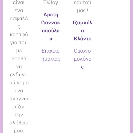
είναι
EVJoy
εαυτού
ένα
μας !
Αρετή
ασφαλέ
Γιαννακ
Ιζαμπέλ
ς
οπούλο
α
καταφύ
υ
Κλάντε
γιο που
με
Επιχειρ
Οικονο
βοηθά
ηματίας
μολόγο
να
ς
ενδυνα
μώνομα
ι να
αναγνω
ρίζω
την
αλήθεια
μου.