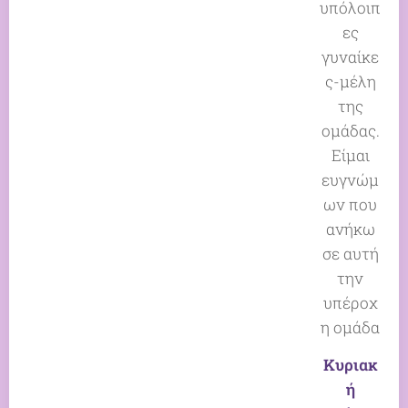
υπόλοιπ
ες
γυναίκε
ς-μέλη
της
ομάδας.
Είμαι
ευγνώμ
ων που
ανήκω
σε αυτή
την
υπέροχ
η ομάδα
Κυριακ
ή