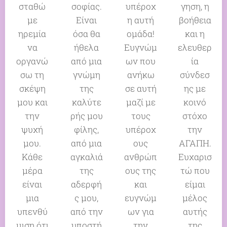
σταθώ
σοφίας.
υπέροχ
γηση, η
με
Είναι
η αυτή
βοήθεια
ηρεμία
όσα θα
ομάδα!
και η
να
ήθελα
Ευγνώμ
ελευθερ
οργανώ
από μια
ων που
ία
σω τη
γνώμη
ανήκω
σύνδεσ
σκέψη
της
σε αυτή
ης με
μου και
καλύτε
μαζί με
κοινό
την
ρής μου
τους
στόχο
ψυχή
φίλης,
υπέροχ
την
μου.
από μια
ους
ΑΓΑΠΗ.
Κάθε
αγκαλιά
ανθρώπ
Ευχαρισ
μέρα
της
ους της
τώ που
είναι
αδερφή
και
είμαι
μια
ς μου,
ευγνώμ
μέλος
υπενθύ
από την
ων για
αυτής
μιση ότι
υποστή
την
της