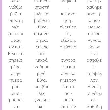
όπου
ία. Είναι
αλήθεια
μαι την
νιώθω
υποστή
,
καθημε
βαθιά
ριξη και
κατανό
ρινότητ
υποστή
βοήθεια
ηση ,
ά μου
ριξη
. Είναι
ελευθερ
με μια
ζεστασι
οργάνω
ία ,
ομάδα
ά και
ση και
εξέλιξη,
γυναικ
αγάπη.
λύσεις
αφθονία
ών σε
Είναι το
στα
,
ένα
σημείο
μικρά
συντρο
ασφαλέ
μέσα
καθημε
φιά και
ς
στην
ρινά.
σύνδεσ
περιβάλ
ημέρα
Είναι
η με τον
λον.
μου
συμβου
εαυτό
Είναι η
όπου
λές
μου
συνέπει
μπορώ
γνώσης
μέσα
α, η
να
και
από την
καθοδή