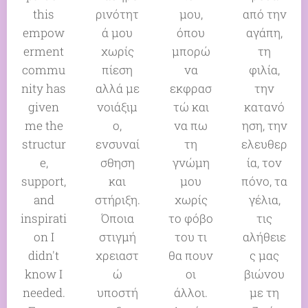
this
ρινότητ
μου,
από την
empow
ά μου
όπου
αγάπη,
erment
χωρίς
μπορώ
τη
commu
πίεση
να
φιλία,
nity has
αλλά με
εκφρασ
την
given
νοιάξιμ
τώ και
κατανό
me the
ο,
να πω
ηση, την
structur
ενσυναί
τη
ελευθερ
e,
σθηση
γνώμη
ία, τον
support,
και
μου
πόνο, τα
and
στήριξη.
χωρίς
γέλια,
inspirati
Όποια
το φόβο
τις
on I
στιγμή
του τι
αλήθειε
didn't
χρειαστ
θα πουν
ς μας
know I
ώ
οι
βιώνου
needed.
υποστή
άλλοι.
με τη