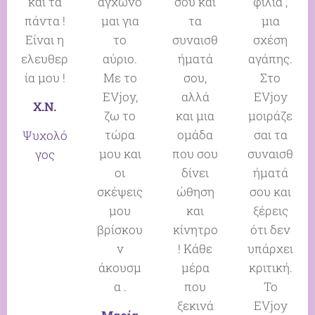
και τα
αγχώνο
σου και
φιλία ,
πάντα !
μαι για
τα
μια
Είναι η
το
συναισθ
σχέση
ελευθερ
αύριο.
ήματά
αγάπης.
ία μου !
Με το
σου,
Στο
EVjoy,
αλλά
EVjoy
Χ.Ν.
ζω το
και μια
μοιράζε
τώρα
ομάδα
σαι τα
Ψυχολό
μου και
που σου
συναισθ
γος
οι
δίνει
ήματά
σκέψεις
ώθηση
σου και
μου
και
ξέρεις
βρίσκου
κίνητρο
ότι δεν
ν
! Κάθε
υπάρχει
άκουσμ
μέρα
κριτική.
α .
που
Το
ξεκινά
EVjoy