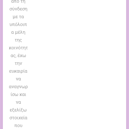
από τη
σύνδεση
με τα
υπόλοιπ
α μέλη
της
κοινότητ
ας, έχω
την
ευκαιρία
να
αναγνωρ
ίσω και
να
εξελίξω
στοιχεία
που