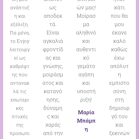
ως
ών μας!
κάτι
ανάπτυξ
αποδεκ
Μοίρασ
που θα
η και
τά.
μα
μου
εξέλιξη.
Είναι
αληθινό
έκανε
Για μένα,
αγκαλιά
και
καλό
το Evjoy
φροντίδ
αυθεντι
καθώς
λειτουργ
ας και
κό
έχω
εί ως
γνώσης,
γεμάτο
απόλυτ
καθρέφτ
μοιράσμ
αγάπη
η
ης που
ατος και
και
εμπιστο
αντανακ
κατανό
υποστή
σύνη
λά τις
ησης,
ριξη!
στη
εσωτερι
δύναμη
δημιουρ
κές
Μαρία
ς και
γό του
πτυχές
Μπάμπ
χαράς
και
της
η
από την
ξεκινών
προσωπι