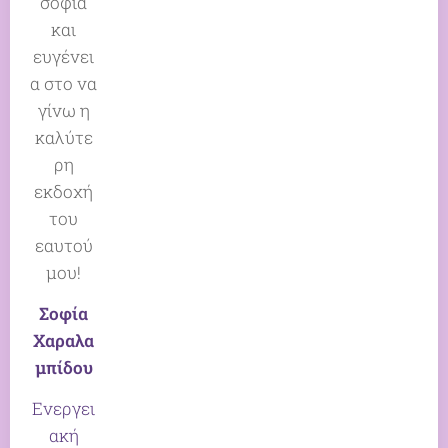
σοφία
και
ευγένει
α στο να
γίνω η
καλύτε
ρη
εκδοχή
του
εαυτού
μου!
Σοφία
Χαραλα
μπίδου
Ενεργει
ακή