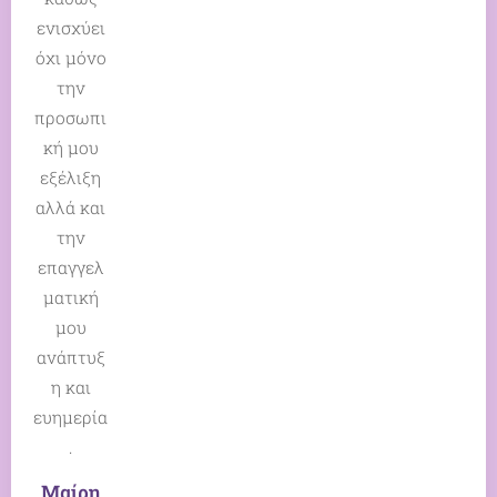
ενισχύει
όχι μόνο
την
προσωπι
κή μου
εξέλιξη
αλλά και
την
επαγγελ
ματική
μου
ανάπτυξ
η και
ευημερία
.
Μαίρη