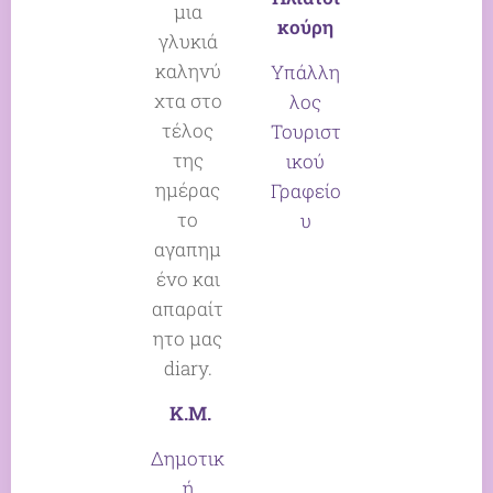
μια
κούρη
γλυκιά
καληνύ
Υπάλλη
χτα στο
λος
τέλος
Τουριστ
της
ικού
ημέρας
Γραφείο
το
υ
αγαπημ
ένο και
απαραίτ
ητο μας
diary.
Κ.Μ.
Δημοτικ
ή