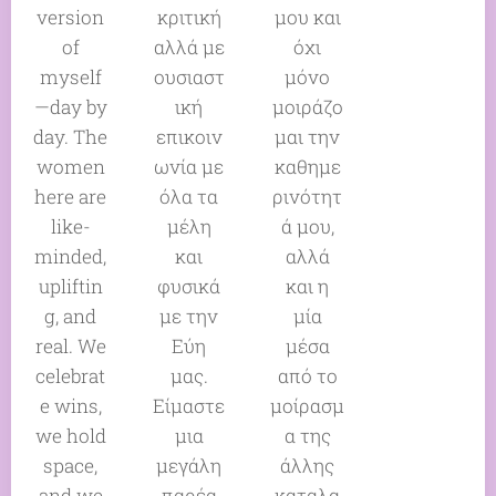
version
κριτική
μου και
of
αλλά με
όχι
myself
ουσιαστ
μόνο
—day by
ική
μοιράζο
day. The
επικοιν
μαι την
women
ωνία με
καθημε
here are
όλα τα
ρινότητ
like-
μέλη
ά μου,
minded,
και
αλλά
upliftin
φυσικά
και η
g, and
με την
μία
real. We
Εύη
μέσα
celebrat
μας.
από το
e wins,
Είμαστε
μοίρασμ
we hold
μια
α της
space,
μεγάλη
άλλης
and we
παρέα
καταλα