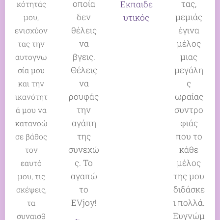
οποία
τας,
Εκπαιδε
κότητάς
δεν
μεμιάς
υτικός
μου,
θέλεις
έγινα
ενισχύον
να
μέλος
τας την
βγεις.
μιας
αυτογνω
Θέλεις
μεγάλη
σία μου
να
ς
και την
ρουφάς
ωραίας
ικανότητ
την
συντρο
ά μου να
αγάπη
φιάς
κατανοώ
της
που το
σε βάθος
συνεχώ
κάθε
τον
ς. Το
μέλος
εαυτό
αγαπώ
της μου
μου, τις
το
διδάσκε
σκέψεις,
EVjoy!
ι πολλά.
τα
Ευγνώμ
συναισθ