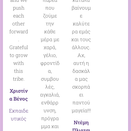
push
που
βαίνουμ
each
ζούμε
ε
other
την
καλύτε
forward
κάθε
ρα εμάς
.
μέρα με
και τους
Grateful
χαρά,
άλλους.
to grow
γέλιο,
Αχ,
with
φροντίδ
αυτή η
this
α,
δασκάλ
tribe.
συμβου
α μας
λές,
σκορπά
Χριστίν
αγκαλιά,
ει
α Βένος
ενθάρρ
παντού
υνση,
μαγεία!!!
Εκπαιδε
πρόγρα
υτικός
Ντέμη
μμα και
Πλιατσι