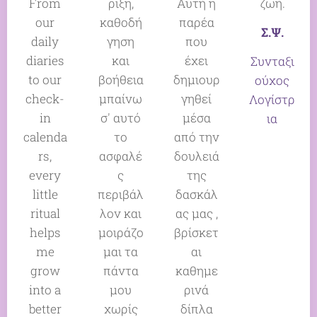
From
ριξη,
Αυτή η
ζωή.
our
καθοδή
παρέα
Σ.Ψ.
daily
γηση
που
diaries
και
έχει
Συνταξι
to our
βοήθεια
δημιουρ
ούχος
check-
μπαίνω
γηθεί
Λογίστρ
in
σ' αυτό
μέσα
ια
calenda
το
από την
rs,
ασφαλέ
δουλειά
every
ς
της
little
περιβάλ
δασκάλ
ritual
λον και
ας μας ,
helps
μοιράζο
βρίσκετ
me
μαι τα
αι
grow
πάντα
καθημε
into a
μου
ρινά
better
χωρίς
δίπλα