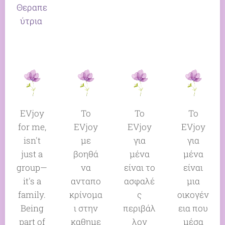
Θεραπε
ύτρια
EVjoy
Το
Το
Το
for me,
EVjoy
EVjoy
EVjoy
isn't
με
για
για
just a
βοηθά
μένα
μένα
group—
να
είναι το
είναι
it's a
ανταπο
ασφαλέ
μια
family.
κρίνομα
ς
οικογέν
Being
ι στην
περιβάλ
εια που
part of
καθημε
λον
μέσα