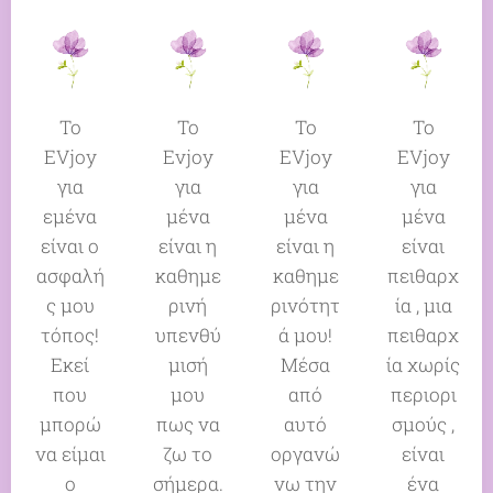
Το
Το
Το
Το
EVjoy
Evjoy
EVjoy
EVjoy
για
για
για
για
εμένα
μένα
μένα
μένα
είναι ο
είναι η
είναι η
είναι
ασφαλή
καθημε
καθημε
πειθαρχ
ς μου
ρινή
ρινότητ
ία , μια
τόπος!
υπενθύ
ά μου!
πειθαρχ
Εκεί
μισή
Μέσα
ία χωρίς
που
μου
από
περιορι
μπορώ
πως να
αυτό
σμούς ,
να είμαι
ζω το
οργανώ
είναι
ο
σήμερα.
νω την
ένα