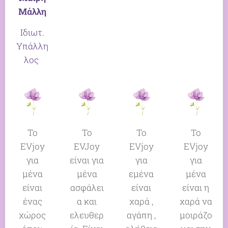
Μάλλη
Ιδιωτ.
Υπάλλη
λος
Το
Το
Το
Το
EVjoy
EVJoy
EVjoy
EVjoy
για
είναι για
για
για
μένα
μένα
εμένα
μένα
είναι
ασφάλει
είναι
είναι η
ένας
α και
χαρά ,
χαρά να
χώρος
ελευθερ
αγάπη ,
μοιράζο