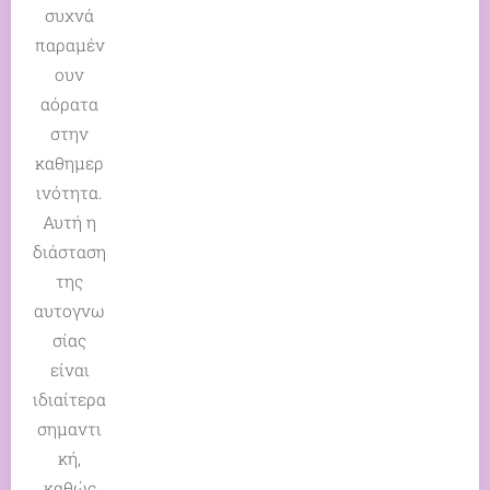
συχνά
παραμέν
ουν
αόρατα
στην
καθημερ
ινότητα.
Αυτή η
διάσταση
της
αυτογνω
σίας
είναι
ιδιαίτερα
σημαντι
κή,
καθώς