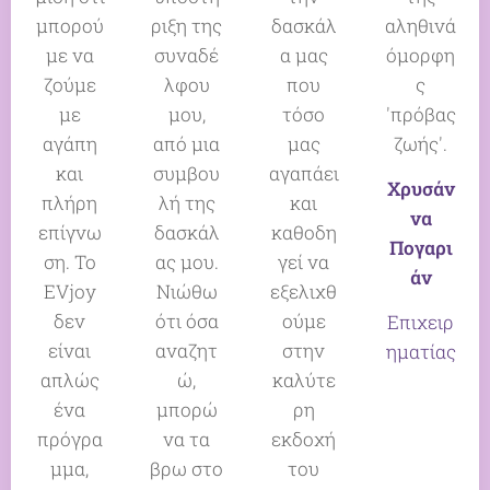
μπορού
ριξη της
δασκάλ
αληθινά
με να
συναδέ
α μας
όμορφη
ζούμε
λφου
που
ς
με
μου,
τόσο
'πρόβας
αγάπη
από μια
μας
ζωής'.
και
συμβου
αγαπάει
Χρυσάν
πλήρη
λή της
και
να
επίγνω
δασκάλ
καθοδη
Πογαρι
ση. Το
ας μου.
γεί να
άν
EVjoy
Νιώθω
εξελιχθ
δεν
ότι όσα
ούμε
Επιχειρ
είναι
αναζητ
στην
ηματίας
απλώς
ώ,
καλύτε
ένα
μπορώ
ρη
πρόγρα
να τα
εκδοχή
μμα,
βρω στο
του