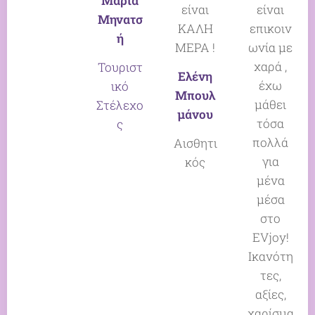
Μαρία
είναι
είναι
Μηνατσ
ΚΑΛΗ
επικοιν
ή
ΜΕΡΑ !
ωνία με
χαρά ,
Τουριστ
Ελένη
έχω
ικό
Μπουλ
μάθει
Στέλεχο
μάνου
τόσα
ς
πολλά
Αισθητι
για
κός
μένα
μέσα
στο
EVjoy!
Ικανότη
τες,
αξίες,
χαρίσμα