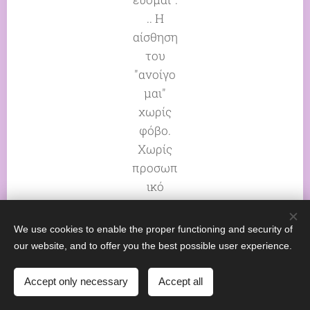
.. Η
αίσθηση
του
"ανοίγο
μαι"
χωρίς
φόβο.
Χωρίς
προσωπ
ικό
συμφέρ
ον αλλά
We use cookies to enable the proper functioning and security of
με την
our website, and to offer you the best possible user experience.
απόλυτ
η
Accept only necessary
Accept all
ελευθερ