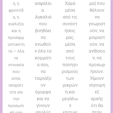
ασφάλει
Χαρά
μα) που
η, η
α.
μέσα
θέλουν
φροντίδ
Αγκαλιά
από τις
να
α, η
που
συναντ
γνωριστ
ευελιξία
βοηθάει
ήσεις
ούν, να
και η
να
μας,
μοιραστ
προσαρμ
ενωθού
μέσα
ούν, να
οστικότη
ν όλα τα
από
ανθίσου
τα — όλα
κομμάτι
τους
ν, να
τα
α σου,
πανηγυ
προχωρ
στοιχεία
να
ρισμούς
ήσουν.
που
ταιριάξο
των
Ήμουν
είναι
υν
μικρών
σίγουρη
απαραίτ
όμορφα
ή και
εξ
ητα για
και να
μεγάλω
αρχής
την
γίνουν
ν
ότι θα
προσωπι
απολύτ
επιτυχι
ήταν
κή μου