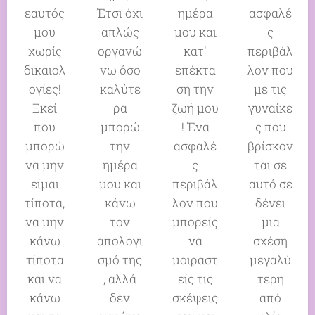
εαυτός
Έτσι όχι
ημέρα
ασφαλέ
μου
απλώς
μου και
ς
χωρίς
οργανώ
κατ'
περιβάλ
δικαιολ
νω όσο
επέκτα
λον που
ογίες!
καλύτε
ση την
με τις
Εκεί
ρα
ζωή μου
γυναίκε
που
μπορώ
! Ένα
ς που
μπορώ
την
ασφαλέ
βρίσκον
να μην
ημέρα
ς
ται σε
είμαι
μου και
περιβάλ
αυτό σε
τίποτα,
κάνω
λον που
δένει
να μην
τον
μπορείς
μια
κάνω
απολογι
να
σχέση
τίποτα
σμό της
μοιραστ
μεγαλύ
και να
, αλλά
είς τις
τερη
κάνω
δεν
σκέψεις
από