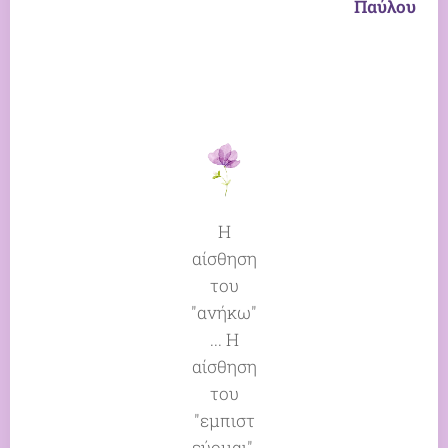
Παύλου
Η
αίσθηση
του
"ανήκω"
... Η
αίσθηση
του
"εμπιστ
εύομαι".