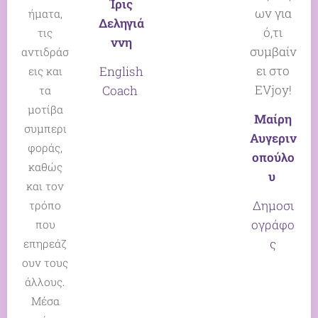
Ίρις
ων για
ήματα,
Δεληγιά
ό,τι
τις
ννη
συμβαίν
αντιδράσ
ει στο
English
εις και
EVjoy!
Coach
τα
μοτίβα
Μαίρη
συμπερι
Αυγεριν
φοράς,
οπούλο
καθώς
υ
και τον
Δημοσι
τρόπο
ογράφο
που
ς
επηρεάζ
ουν τους
άλλους.
Μέσα